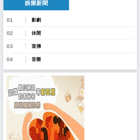
娛樂新聞
01
影劇
02
休閒
03
宣傳
04
音樂