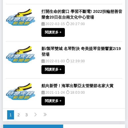
打開生命的窗口 學習不斷電! 2022扶輪慈善音
樂會20日在台南文化中心登場
2022-02-15
20:27:00
閱讀更多 +
​影/製琴雙城 名琴對決 奇美提琴音樂饗宴2/19
登場
2022-01-03
12:39:00
閱讀更多 +
航向新營！海軍出擊亞太管樂節名家大賞
2021-11-24
18:03:00
閱讀更多 +
1
2
3