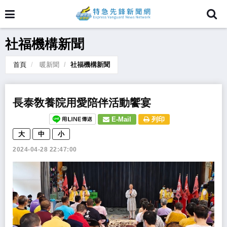
社福機構新聞
首頁
暖新聞
社福機構新聞
長泰敎養院用愛陪伴活動饗宴
E-Mail
列印
大
中
小
2024-04-28 22:47:00