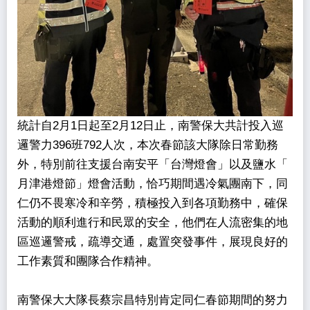
統計自2月1日起至2月12日止，南警保大共計投入巡
邏警力396班792人次，本次春節該大隊除日常勤務
外，特別前往支援台南安平「台灣燈會」以及鹽水「
月津港燈節」燈會活動，恰巧期間遇冷氣團南下，同
仁仍不畏寒冷和辛勞，積極投入到各項勤務中，確保
活動的順利進行和民眾的安全，他們在人流密集的地
區巡邏警戒，疏導交通，處置突發事件，展現良好的
工作素質和團隊合作精神。
南警保大大隊長蔡宗昌特別肯定同仁春節期間的努力