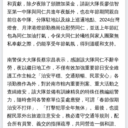
和貢獻，除夕夜除了頒贈加菜金，請副大隊長廖信智
至第一中隊與同仁共進年夜飯外，也在年節期間親自
前往各中隊、分隊駐地以及線上巡邏地點、2024台灣
燈會、月津港燈節勤務崗位慰勞同仁，並送上年節紅
包為同仁加油打氣，令保大同仁於犧牲與家人團聚無
私奉獻之際，仍能享受年節氣氛，得到溫暖和支持。
南警保大大隊長蔡宗昌表示，感謝該大隊同仁不辭辛
勞，夜以繼日地工作，不僅有效加強重要節日安全維
護工作主軸之「治安平穩、交通順暢、民眾安心」各
項勤務作為外，對於南市轄內重要刑案、重大活動之
查緝維安，該大隊並備有訓練精良的特殊任務編組警
力，隨時會同各警察單位妥處應變，可謂「春節假期
治安不打烊」、「打擊犯罪全年無休」。最後，也提
醒民眾外出旅遊注意安全，務必遵守交通等規則，配
合所有員警、義交的指揮疏導，共同營造一個和諧、