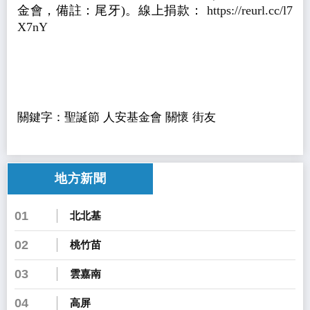
金會，備註：尾牙
)。
線上捐款：
https://reurl.cc/l7
X7nY
關鍵字：聖誕節 人安基金會 關懷 街友
地方新聞
01
北北基
02
桃竹苗
03
雲嘉南
04
高屏