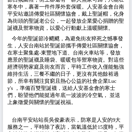
寒冬中，
裹著一件件厚外套保暖。
人安基金會台南
平安站
邀請
傳愛社區關懷協會
，
戴上聖誕帽
，
化身
為街頭的聖誕老公公
，
一起
發放
企業愛心捐贈的
聖
誕襪及禦寒物資，以愛心行動獻上溫暖關懷。
今年的聖誕節冷颼颼，
為避免街友猝死之憾事發
生
，
人安台南站於聖誕節攜手
傳愛社區關懷協會
，
在寒士聚集處-
東豐地下道
、
台南火
車站
等
，
發放
應景
的
聖誕襪及
睡袋、暖暖包等
禦寒物資。
對
這些
經濟弱勢家庭及街友
而言，平時工作收入僅能勉強
維持生活，
三餐不繼的日子，更沒
有
其他
餘裕
過
節
，
所
幸有
關注貧窮
且熱心公益
的
社會
企
業
Luc
y's
，
準備百雙聖誕襪，送給人安基金會的寒士
們，盼望
他們能挺過年底一波
波的冷空氣，
並送
上象徵愛與關懷的聖誕祝福。
台南平安站站長吳俊豪
表示，防寒是人安的9大
服務之一，平時除了夜訪，當氣溫低於15度
時，平