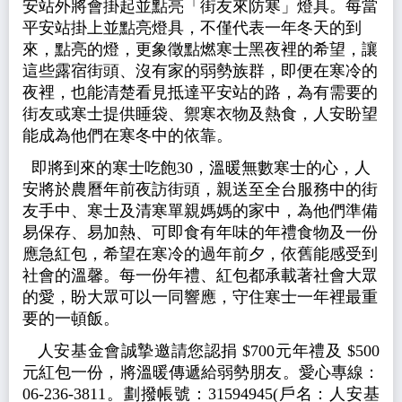
安站外將會掛起並點亮「街友來防寒」燈具。每當
平安站掛上並點亮
燈具，
不僅代表一年冬天的到
來，點亮的燈，更象徵點燃寒士黑夜裡的希望，
讓
這些露宿街頭、沒有家的弱勢族群，
即便在寒冷的
夜裡，也能清楚看見抵達平安站的路，為有需要的
街友或寒士提供
睡袋、
禦寒
衣物
及熱食，人安盼望
能成為他們在寒冬中的依靠。
即將到來的
寒士吃飽30
，溫暖無數寒士的心，人
安將於農曆年前夜訪街頭，
親送至全台服務中的街
友手中、寒士及清寒單親媽媽的家中，為
他們準備
易保存、易加熱、可即食有年味的年禮食物及一份
應急紅包
，希望在寒冷的過年前夕，依舊能感受到
社會的溫馨。
每一份年禮、紅包都承載著社會大眾
的愛，
盼大眾可以
一同
響應
，守住寒士一年裡最重
要的一頓飯。
人安基金會誠摯邀請您認捐 $700元年禮及 $500
元紅包一份，將溫暖傳遞給弱勢朋友。
愛心專線：
06
-236-
3811
。劃撥帳號：
3
1594945
(戶名：人安基