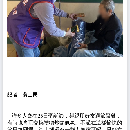
記者 :
翁士民
許多人
會在25日聖誕節，
與親朋好友過節
聚餐
，
有時也會玩交換禮物炒熱氣氛
。不
過在這樣愉快的
節日氛圍裡，街上卻還有一群人無家可歸，只能在