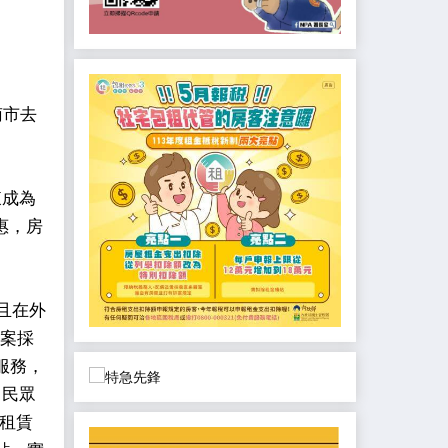
南市去
東成為
惠，房
且在外
專案採
服務，
，民眾
備租賃