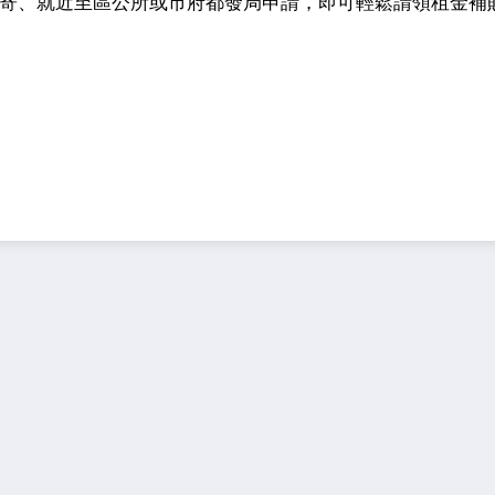
寄、就近至區公所或市府都發局申請，即可輕鬆請領租金補