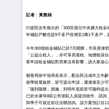
記者 :
黃雅娟
行政院去年推出的「300百億元中央擴大租
年補貼戶數也從9千多戶倍增至2萬1千多戶，
今年300億租金補貼已於7月開辦，市長黃偉
「公益出租人」，亦可享房屋稅、地價稅採自有
客申請租金補貼對房東沒有影響，請大家放心
都發局徐中強局長表示，配合民法成年之年齡
就學租屋族群，皆可提出申請，通過後至少可領
「隨到隨辦」措施，到明年底前皆可隨時提出
已於永康等8區公所派駐人員提供收件、諮詢
與學子可就近前往洽辦諮詢。該方案預計自112