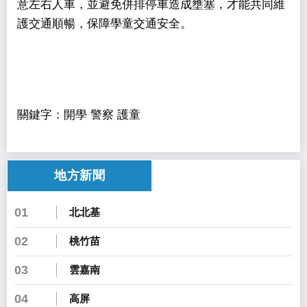
意左右人車，並避免併排停車造成壅塞，才能共同維
護交通順暢，保障學童交通安全。
關鍵字：開學 警察 護童
地方新聞
01
北北基
02
桃竹苗
03
雲嘉南
04
高屏