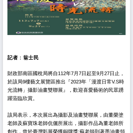
記者 :
翁士民
財政部南區國稅局將自112年7月7日起至9月27日止，
於該局9樓藝文展覽區推出『2023年「漫渡日常V.S時
光流轉」攝影油畫雙聯展』，歡迎喜愛藝術的民眾踴
躍蒞臨欣賞。
該局表示，本次展出為攝影及油畫雙聯展，由董榮塗
老師及蘇寶珠老師伉儷所展出，攝影作品為董老師所
創作，曾於臺灣影展榮獲銅牌獎;蘇老師則著墨油畫領