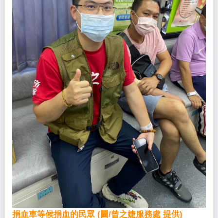
捐血車等候捐血的民眾 (圖/曾之婕服務處 提供)