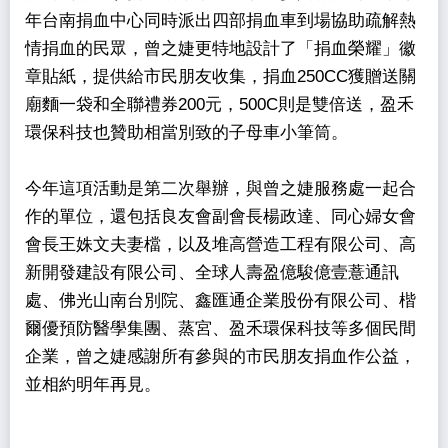
年台南捐血中心同時派出四部捐血車到場協助疏解熱
情捐血的民眾，曾之婕更特地設計了「捐血榮耀」徽
章貼紙，提供給市民朋友收集，捐血250CC獲贈送關
廟麵一袋和全聯禮券200元，500C則是雙倍送，盈禾
環保科技也贊助相當別致的子母車小筆筒。
今年這項活動是第二次舉辦，與曾之婕服務處一起合
作的單位，還包括良友會副會長楊政達、同心婦女會
會長王姝文夫妻檔，以及堆高營造工程有限公司、高
新開發建設有限公司、全球人壽盈億駿億壹薏通訊
處、佛光山南台別院、鑫匯通企業股份有限公司、楷
爾優預防醫學集團、蒸宮、盈禾環保科技等多個民間
企業，曾之婕感謝所有參與的市民朋友捐血作公益，
並相約明年再見。