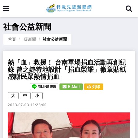
社會公益新聞
首頁
暖新聞
社會公益新聞
熱「血」救援！ 台南單場捐血活動再創紀
錄 曾之婕特地設計「捐血榮耀」徽章貼紙
感謝民眾熱情捐血
E-Mail
列印
大
中
小
2023-07-03 12:23:00