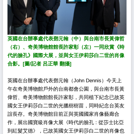
英國在台辦事處代表鄧元翰（中）與台南市長黃偉哲
（右）、奇美博物館館長許家彰（左）一同欣賞《時
代的臉孔》國際大展，並與女王伊莉莎白二世的肖像
合影。[圖/記者 呂正華 翻攝]
英國在台辦事處代表鄧元翰（John Dennis）今天上
午在奇美博物館戶外的台南都會公園，與台南市長黃
偉哲、奇美博物館館長許家彰，共同植下紀念已故英
國女王伊莉莎白二世的光臘樹樹苗，同時紀念台英友
誼長存。奇美博物館目前正與英國國家肖像藝廊合
作，展出國寶級肖像大展《時代的臉孔 : 從莎士比亞
到紅髮艾德》，已故英國女王伊莉莎白二世的肖像也