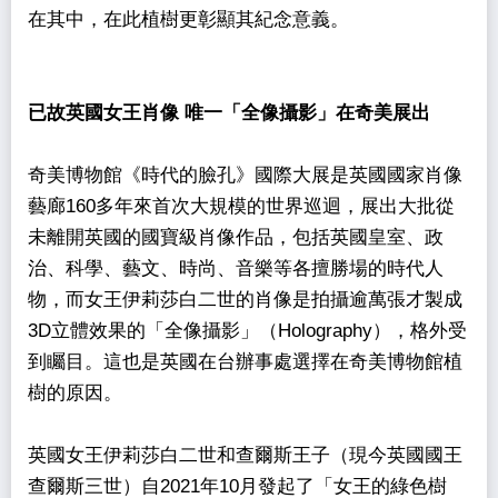
在其中，在此植樹更彰顯其紀念意義。
已故英國女王肖像 唯一「全像攝影」在奇美展出
奇美博物館《時代的臉孔》國際大展是英國國家肖像
藝廊160多年來首次大規模的世界巡迴，展出大批從
未離開英國的國寶級肖像作品，包括英國皇室、政
治、科學、藝文、時尚、音樂等各擅勝場的時代人
物，而女王伊莉莎白二世的肖像是拍攝逾萬張才製成
3D立體效果的「全像攝影」（Holography），格外受
到矚目。這也是英國在台辦事處選擇在奇美博物館植
樹的原因。
英國女王伊莉莎白二世和查爾斯王子（現今英國國王
查爾斯三世）自2021年10月發起了「女王的綠色樹