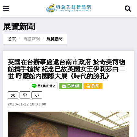
展覽新聞
首頁
專題新聞
展覽新聞
​英國在台辦事處邀台南市政府 於奇美博物
館攜手植樹 紀念已故英國女王伊莉莎白二
世 呼應館內國際大展《時代的臉孔》
E-Mail
列印
大
中
小
2023-01-12 18:03:00