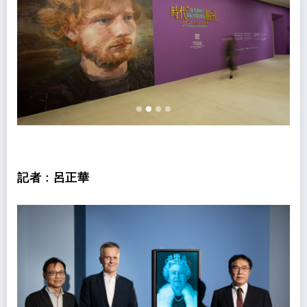
記者 :
呂正華