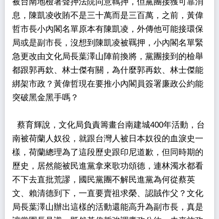
被台南地檢署聲押法院同意羈押，但黨團接獲可靠消
息，陳凱凌收賄不是三十萬而是三百萬，之前，黃偉
哲市長小內閣名單原本有陳凱凌，外傳他可能接環保
局或是副市長，沒想到陳凱凌被羈押，小內閣名單緊
急更改由文化局長葉澤山陣前換將，黨團接到的檢舉
都跟郭再欽、林士傑有關，為什麼郭再欽、林士傑能
綁架市政？黃偉哲現在要推小內閣員簽署廉政公約能
突破黑金黑手嗎？
蔡育輝說，文化局負責籌畫台南建城400年活動，台
南被荷蘭人奴役，就跟台灣人被日本奴役的血淚史一
樣，荷蘭總理為了這段歷史跟印尼道歉，但同時期的
歷史，居然能被民進黨拿來歌功頌德，連林濁水都看
不下去直批荒謬，國民黨團不解民進黨為何從蔡英
文、賴清德到下，一直要賣祖求榮、認賊作父？文化
局長葉澤山辦出這樣的活動還能高升為副市長，真是