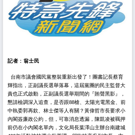
記者 :
翁士民
台南市議會國民黨整裝重新出發了！團書記長蔡育
輝指出，正副議長選舉落幕，這屆黨團的民主監督大
責也正式啟動，正副議長選舉期間的『賄聲黑影』，
懇請檢調深入追查，是否跟88槍、太陽光電黑金、前
中執委郭再欽、林士傑等人有關？黃偉哲市長要求小
內閣簽廉政公約，但，可靠消息透漏，陳凱凌被羈押
前仍在小內閣名單內，文化局長葉澤山主辦台南建城