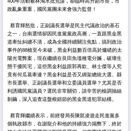
400年活動被林濁水批荒謬，卻臨時高升副市長，市
政亂象重重，國民黨團未來會強力監督！
蔡育輝怒批，正副議長選舉是民主代議政治的基石
之一，台南選情卻因民進黨黨政高層，一直跟黑金黑
道牽扯糾纏不清，成為全國持續關注焦點，搞到政治
事件的88槍至今未破，黑金利益數百倍高於爐碴的太
陽光電弊案，現在繼續在良田魚塭種電分贓，破壞生
態干擾民宅，這些黑金利益跟郭再欽、林士傑等人究
竟有何瓜葛牽連？黑金利益是否又綁架總統大選、縣
市長選舉、正副議長選舉和立委議員選舉？尤其是否
利誘國民黨議員？選民非常關切，請辛苦的檢調抽絲
剝繭，深入追查這盤根錯節的黑金黑道犯罪結構。
蔡育輝繼續表示，前經發局長陳凱凌遊走民進黨多
個執政縣市，在謝龍介和他的持續強力揭弊下，終於