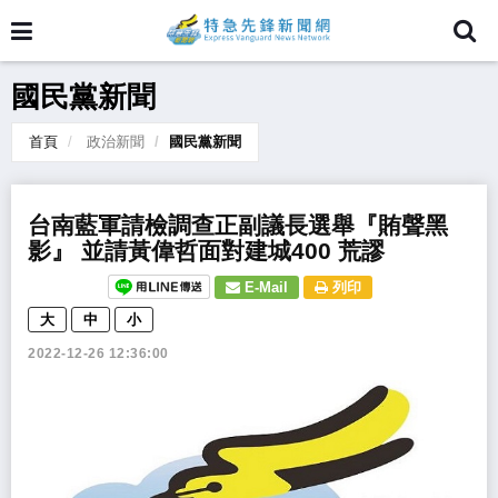
國民黨新聞
首頁
政治新聞
國民黨新聞
台南藍軍請檢調查正副議長選舉『賄聲黑
影』 並請黃偉哲面對建城400 荒謬
E-Mail
列印
大
中
小
2022-12-26 12:36:00