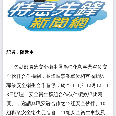
記者 :
陳建中
勞動部職業安全衛生署為強化與事業單位安
全伙伴合作機制，並增進事業單位相互協助與
職業安全衛生合作關係，於本
(111)
年
12
月
12
、
1
3
日辦理「安全衛生群組合作伙伴績效評比競
賽」，邀請與職安署合作之
12
組安全伙伴、
10
組職業安全衛生促進會、
11
組安全衛生家族及