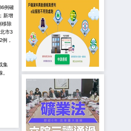
86例確
中；新增
例移除
臺北市3
2例，
或集
線。