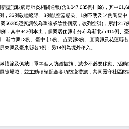
新型冠狀病毒肺炎相關通報(含8,047,085例排除)，其中61,6
本土病例，36例敦睦艦隊、3例航空器感染、1例不明及14例調查
9及案56285經疫調後為重複或陰性個案，改列空號)，累計217
死亡病例，其中842例本土，個案居住縣市分布為新北市415例、
5例、新竹縣13例、臺中市5例、苗栗縣3例、宜蘭縣及花蓮縣各
屏東縣及臺東縣各1例；另14例為境外移入。
嗽禮節及佩戴口罩等個人防護措施，減少不必要移動、活動
風險場域，並主動積極配合各項防疫措施，共同嚴守社區防