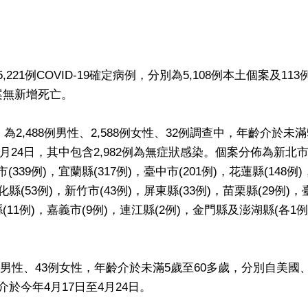
21例COVID-19確定病例，分別為5,108例本土個案及113
案無新增死亡。
為2,488例男性、2,588例女性、32例調查中，年齡介於未滿
4月24日，其中包含2,982例為無症狀感染。個案分佈為新北市(1
市(339例)，宜蘭縣(317例)，臺中市(201例)，花蓮縣(148例
彰化縣(53例)，新竹市(43例)，屏東縣(33例)，苗栗縣(29例)
義縣(11例)，嘉義市(9例)，連江縣(2例)，金門縣及澎湖縣(各1
男性、43例女性，年齡介於未滿5歲至60多歲，分別自美國
介於今年4月17日至4月24日。