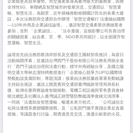
企業能更具競爭優勢。而交通產業身為臺灣最大的服務業，因應
全球性5G、車聯網及智慧城市的發展洪流，交通部以「智慧運
輸、智慧生活」為願景，近年積極推動攸關國計民生的各重大建
設，本次法務部與交通部合作辦理「智慧交通暢行 法遵鏈結國際
—110年外商及企業誠信論壇」，邀請智慧交通產業供應鏈業者
參加，並對 「企業誠信」、「法令遵循」這個影響公司良善治理
的關鍵因素，結合產、官、學、NGO界共同探討，以全面躍升智
慧運輸、智慧生活。
論壇首先由法務部蔡清祥部長及交通部王國材部長致詞，為當日
活動揭開序幕；並邀請台灣西門子股份有限公司法務長周炳全進
行「西門子誠信治理與法遵行動」標竿外商經驗分享，及國立陽
明交通大學林志潔特聘教授進行「企業核心競爭力UP!以國際情
勢觀點談貪腐防制」專題演講；接著由法務部廉政署署長鄭銘謙
主持綜合座談，邀請上開貴賓與交通部臺灣鐵路管理局局長杜
微、歐洲在臺商務協會智能移動、電機工程設備與零售委員會林
曉汶總監及社團法人臺灣誠正經營暨防弊鑑識學會鍾元珧理事，
一同就「法遵助攻智慧運輸，暢通未來方程式」、「公司誠信文
化與法遵體系應變國際挑戰」及「公私部門攜手實踐企業反貪腐
措施」等議題進行討論，期透過意見交流，激盪出嶄新的火花。