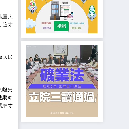
龍團大
，這才
及人民
。
的歷史
也將給
現在才