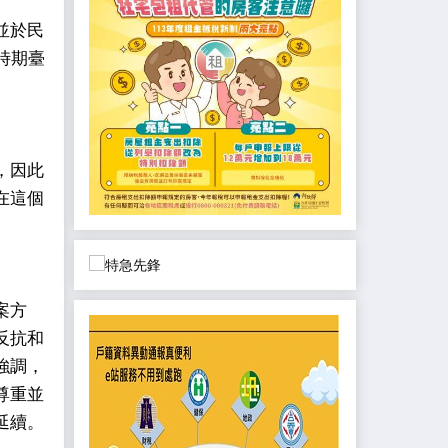
並於民
時期臺
，因此
在這個
案方
反抗和
強調，
尊重並
延續。