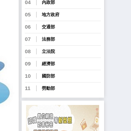
04
內政部
05
地方政府
06
交通部
07
法務部
08
立法院
09
經濟部
10
國防部
11
勞動部