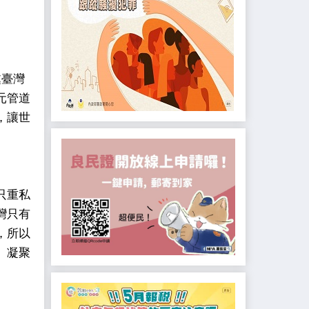
處臺灣
元管道
，讓世
只重私
灣只有
，所以
、凝聚