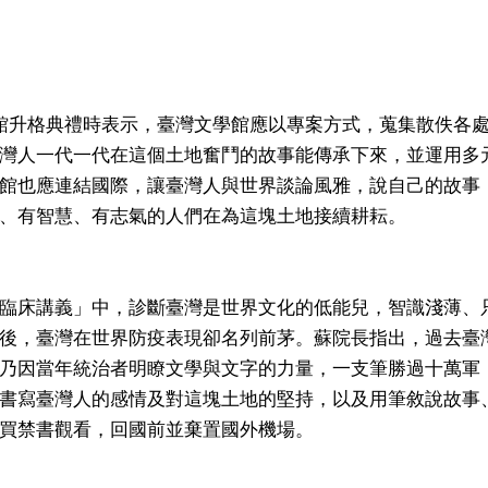
館升格典禮時表示，臺灣文學館應以專案方式，蒐集散佚各
灣人一代一代在這個土地奮鬥的故事能傳承下來，並運用多
館也應連結國際，讓臺灣人與世界談論風雅，說自己的故事
、有智慧、有志氣的人們在為這塊土地接續耕耘。
臨床講義」中，診斷臺灣是世界文化的低能兒，智識淺薄、
後，臺灣在世界防疫表現卻名列前茅。蘇院長指出，過去臺
乃因當年統治者明瞭文學與文字的力量，一支筆勝過十萬軍
書寫臺灣人的感情及對這塊土地的堅持，以及用筆敘說故事
買禁書觀看，回國前並棄置國外機場。