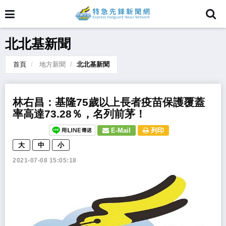
北北基新聞
首頁
地方新聞
北北基新聞
林右昌：基隆75歲以上長者疫苗保護覆蓋
率高達73.28％，名列前茅！
E-Mail
列印
大
中
小
2021-07-08 15:05:18