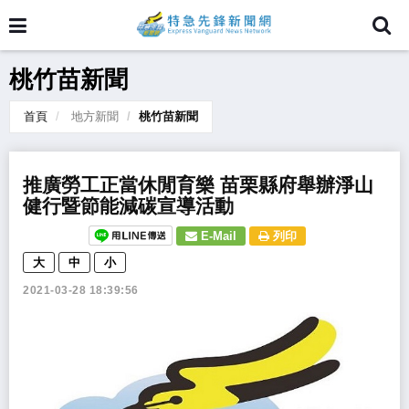
桃竹苗新聞
首頁
地方新聞
桃竹苗新聞
推廣勞工正當休閒育樂 苗栗縣府舉辦淨山
健行暨節能減碳宣導活動
E-Mail
列印
大
中
小
2021-03-28 18:39:56