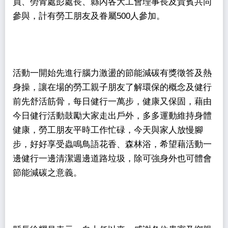
員、勞青處彭處長、縣內各大工會理事長及貴賓共同
參與，計有勞工朋友及眷屬500人參加。
活動一開始先進行腦力激盪的節能減碳有獎徵答及熱
身操，讓在場的勞工親子朋友了解環保的概念及健行
前先舒活筋骨，每日健行一萬步，健康又保固，藉由
今日健行活動鼓勵大家走出戶外，多多運動維持身體
健康，勞工朋友平時工作忙碌，今天與家人放慢腳
步，好好享受蟲鳴鳥語花香、森林浴，希望藉活動一
邊健行一邊清潔週邊道路垃圾，除可強身外也可體會
節能減碳之意義。