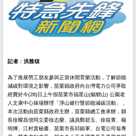
記者 :
洪雅頌
為了推展勞工朋友參與正當休閒育樂活動，了解節能
減碳對環境之影響，苗栗縣政府向台灣電力公司爭取
經費於今(28)日上午假苗栗市福星山(貓貍山) 公園老
人文康中心操場辦理「淨山健行暨節能減碳活動」，
本次活動由苗栗縣政府主辦，苗栗縣總工會承辦，縣
長徐耀昌偕同立委徐志榮、議員鄭碧玉、徐筱菁、楊
明燁、江村貴秘書、苗栗市長邱鎮軍、台電公司翁專