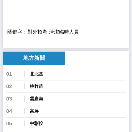
關鍵字：對外招考 清潔臨時人員
地方新聞
01
北北基
02
桃竹苗
03
雲嘉南
04
高屏
05
中彰投