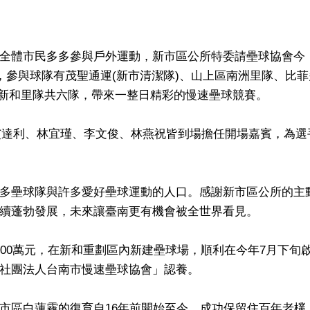
全體市民多多參與戶外運動，新市區公所特委請壘球協會今（
，參與球隊有茂聖通運(新市清潔隊)、山上區南洲里隊、比菲
區新和里隊共六隊，帶來一整日精彩的慢速壘球競賽。
li穎艾達利、林宜瑾、李文俊、林燕祝皆到場擔任開場嘉賓，為選
多壘球隊與許多愛好壘球運動的人口。感謝新市區公所的主
續蓬勃發展，未來讓臺南更有機會被全世界看見。
00萬元，在新和重劃區內新建壘球場，順利在今年7月下旬
社團法人台南市慢速壘球協會」認養。
市區白蓮霧的復育自16年前開始至今，成功保留住百年老欉