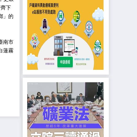
管齊下
鄉」的
臺南市
白蓮霧