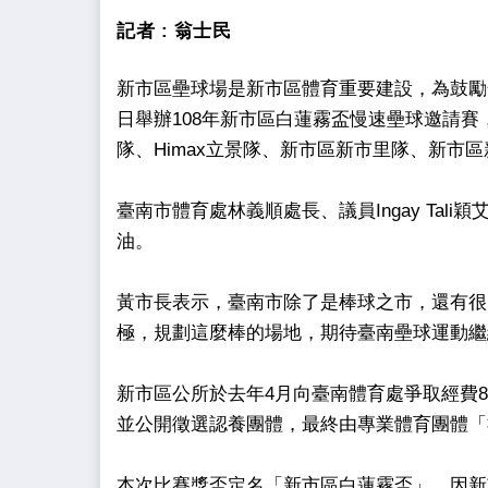
記者 :
翁士民
新市區壘球場是新市區體育重要建設，為鼓勵
日舉辦108年新市區白蓮霧盃慢速壘球邀請賽
隊、Himax立景隊、新市區新市里隊、新市
臺南市體育處林義順處長、議員Ingay Ta
油。
黃市長表示，臺南市除了是棒球之市，還有很
極，規劃這麼棒的場地，期待臺南壘球運動繼
新市區公所於去年4月向臺南體育處爭取經費8
並公開徵選認養團體，最終由專業體育團體「
本次比賽獎盃定名「新市區白蓮霧盃」，因新