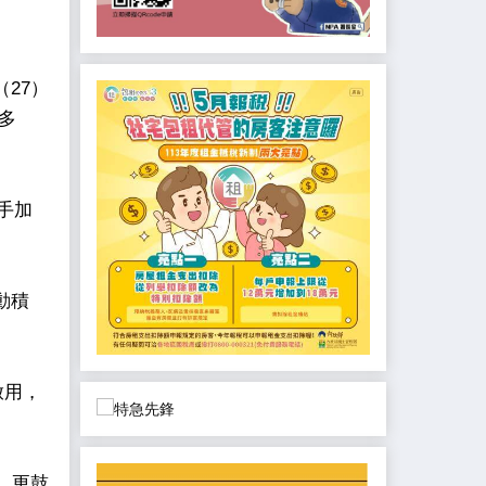
27）
多
手加
動積
啟用，
，更鼓