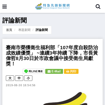
評論新聞
首頁
專題新聞
評論新聞
​臺南市榮獲衛生福利部「107年度自殺防治
成效績優獎」 ~連續3年持續 下降，市長黃
偉哲8月30日於市政會議中接受衛生局獻
獎！
E-Mail
列印
大
中
小
2019-08-30 18:54:56