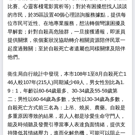
比賽、心靈客棧電影賞析等)；對於有困擾想找人談談
的市民，於35區設置40個心理諮詢服務據點，提供每
位市民可近性、在地專業服務，想法轉個彎讓困擾及
早解套；針對自殺高危險群，一旦接獲通報，即派員
提供關懷，依個案狀況協助轉介相關資源陪伴民眾一
起度過難關；至於自殺死亡者遺屬也同樣關懷及陪伴
他們。
衛生局自行統計中發現，本市108年1至8月自殺死亡1
46人較107年(215人)同期減少69人，男女性別比為1.
9：1，年齡以60-64歲最多、30-34歲及55-59歲第
二；男性以60-64歲為多數，女性以30-34歲為多數，
自殺死亡方式前三名為：上吊、燒炭、農藥。自殺是
多重原因導致的結果，若人人都是珍愛生命守門人，
能及時傾聽及發覺引導當事人表達負面情緒，提供支
持降低其情緒壓力，進而化解危機，可能可以阻止一