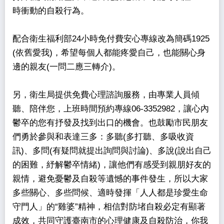
時衝動的自殺行為。
配合衛生福利部24小時免付費安心專線改為簡碼1925
(依舊愛我)，希望每個人都能疼愛自己，也能關心身
邊的親友(一問二應三轉介)。
另，衛生局提供免費心理諮詢服務，由專業人員傾
聽、陪伴您，上班時間預約專線06-3352982，讓心內
鬱卒的您有抒發及找到出口的機會。也鼓勵市民朋友
們勇於參與和表達三多：多聽(多打聽、多吸收資
訊)、多問(有疑問就提出詢問與討論)、多說(說出自己
的困難，紓解鬱卒情緒)，讓他們有感受到親朋好友的
親情，避免憂鬱及自殺等遺憾的事件發生，所以大家
多些關心、多些問候、適時發揮「人人都是珍愛生命
守門人」的“雞婆”精神，相信對防堵自殺必定有顯著
成效，共同守護臺南市的心理健康及自殺防治，你我