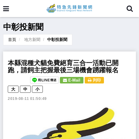
中彰投新聞
首頁
地方新聞
中彰投新聞
​本縣混種犬貓免費絕育三合一活動已開
跑，請飼主把握最後三場機會踴躍報名
E-Mail
列印
大
中
小
2019-08-11 01:50:49