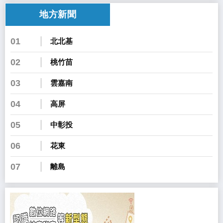
地方新聞
01
北北基
02
桃竹苗
03
雲嘉南
04
高屏
05
中彰投
06
花東
07
離島