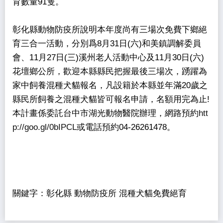
育數量91隻。
彰化縣動物防疫所說明本年度尚有三場次免費下鄉絕
育三合一活動，分別爲8月31日(六)和美鎮調解委員
會、11月27日(三)溪州老人活動中心及11月30日(六)
花壇鄉公所，歡迎本縣縣民把握最後三場次，踴躍為
家中飼養混種犬貓報名，凡設籍於本縣並年滿20歲之
縣民所飼養之混種犬貓皆可報名申請，名額用完為止!
本計畫係委託台中市湖光動物醫院辦理，網路預約
htt
p://goo.gl/0bIPCL
或電話預約04-26261478。
關鍵字：彰化縣 動物防疫所 混種犬貓免費絕育