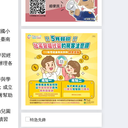
竹國小
及臺南
學習經
辦理各
學與學
；成立
著幫助
幼兒園
讀習