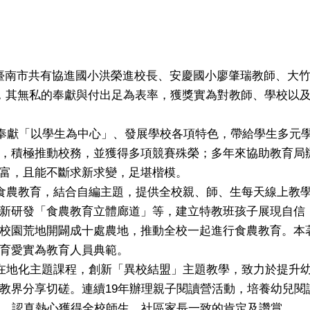
臺南市共有協進國小洪榮進校長、安慶國小廖肇瑞教師、大
，其無私的奉獻與付出足為表率，獲獎實為對教師、學校以
奉獻「以學生為中心」、發展學校各項特色，帶給學生多元
，積極推動校務，並獲得多項競賽殊榮；多年來協助教育局
富，且能不斷求新求變，足堪楷模。
食農教育，結合自編主題，提供全校親、師、生每天線上教
新研發「食農教育立體廊道」等，建立特教班孩子展現自信
校園荒地開闢成十處農地，推動全校一起進行食農教育。本
育愛實為教育人員典範。
在地化主題課程，創新「異校結盟」主題教學，致力於提升
教界分享切磋。連續19年辦理親子閱讀營活動，培養幼兒閱
務，認真熱心獲得全校師生、社區家長一致的肯定及讚賞。