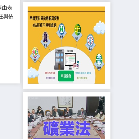
藉由表
任與依