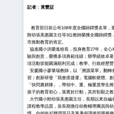
記者 :
黃豐証
教育部日前公布108年度全國師鐸獎名單，
附幼張美惠園主任等3位教師榮獲全國師鐸獎
市推動教育的肯定。
協進國小洪榮進校長，投身教育27年，全心
驗與創意，榮獲多項典範佳績；辦學績效卓著
項活動皆能圓滿順利完成；教學、行政經歷豐
安慶國小廖肇瑞教師，以「溯源菜單」翻轉
習；創新研發「我會搭捷運」電腦軟硬體、創
「快閃農耕隊」，帶領中、重、極重度學生將
孩子的教育初心，落實於行動，其所彰顯之教
大竹國小附幼張美惠園主任，長期以來自編
課程教學品質，並長期擔任幼教輔導團員與幼
慣。自95年起辦理平日及寒暑假課後留園服