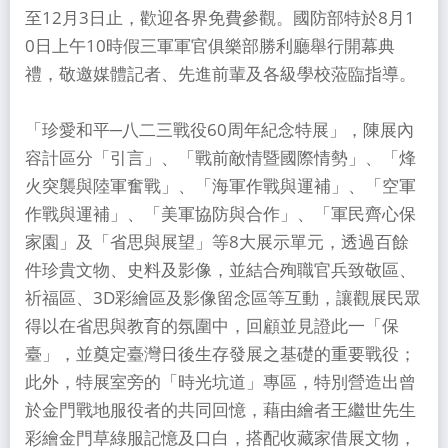
至12月3日止，歡迎各界免費參觀。國防部特於8月1
0日上午10時假三軍軍官俱樂部勝利廳舉行開幕典
禮，敬邀媒體記者、先進前輩及各級學校蒞臨指導。
「珍愛和平─八二三戰役60周年紀念特展」，陳展內
容計區分「引言」、「戰前敵情暨國際情勢」、「烽
火突襲與陸軍奮戰」、「海軍作戰與運補」、「空軍
作戰與運補」、「美軍協防與合作」、「軍民齊心保
家園」及「省思與展望」等8大展示單元，透過百餘
件珍貴文物、史料及影像，並結合殉職官兵致敬區、
祈福區、3D彩繪區及影像留念區等互動，讓觀展民眾
得以在省思與教育的氛圍中，回顧並見證此一「保
臺」，並奠定臺灣日後生存發展之基礎的重要戰役；
此外，特展室旁的「時光坑道」專區，特別營造出曾
於金門戰地服役者的共同回憶，藉由繪者王繼世先生
彩繪金門草綠服記憶及口白，搭配收藏家借展文物，