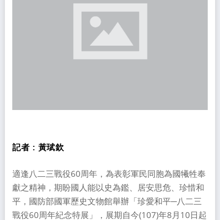
記者 :
黃珷欽
適逢八二三戰役60周年，為表彰軍民同胞為國犧牲奉
獻之精神，期盼國人能以史為鑑、居安思危、珍惜和
平，國防部國軍歷史文物館舉辦「珍愛和平─八二三
戰役60周年紀念特展」，展期自今(107)年8月10日起