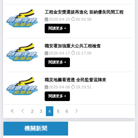
工程金安獎選拔再進化 首納優良民間工程
2020-04-23
00:50:56
閱讀更多 +
​職安署加強重大公共工程檢查
2020-04-17
15:17:00
閱讀更多 +
​職災地圖看透透 全民監督逗陣來
2020-04-06
19:20:51
閱讀更多 +
2
3
4
5
6
機關新聞