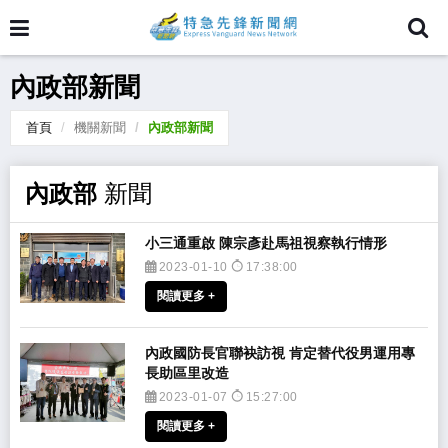
內政部新聞
首頁
機關新聞
內政部新聞
內政部
新聞
​小三通重啟 陳宗彥赴馬祖視察執行情形
2023-01-10
17:38:00
閱讀更多 +
​內政國防長官聯袂訪視 肯定替代役男運用專
長助區里改造
2023-01-07
15:27:00
閱讀更多 +