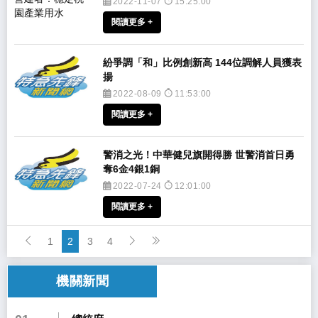
2022-11-07
15:25:00
閱讀更多 +
​紛爭調「和」比例創新高 144位調解人員獲表
揚
2022-08-09
11:53:00
閱讀更多 +
​警消之光！中華健兒旗開得勝 世警消首日勇
奪6金4銀1銅
2022-07-24
12:01:00
閱讀更多 +
1
2
3
4
機關新聞