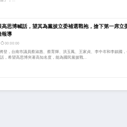
跟高思博喊話，望其為黨披立委補選戰袍，搶下第一席立
隆報導
7
00:00:00
將登，台南市議員蔡淑惠、蔡育輝、洪玉鳳、王家貞、李中岑和李鎮國，
話，希望高思博夾著高知名度，能為國民黨披戰...