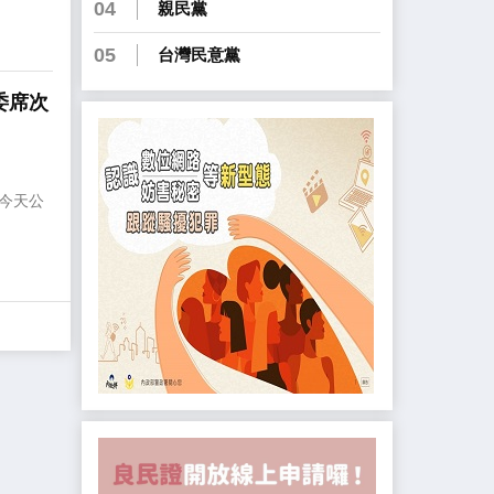
04
親民黨
05
台灣民意黨
委席次
今天公