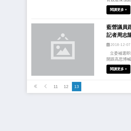
閱讀更多 +
藍營議員
記者周志
2018-12-0
立委補選即
開跟高思博喊
閱讀更多 +
11
12
13