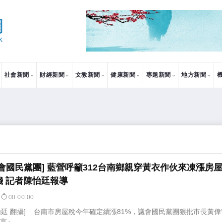
社會新聞
財經新聞
文教新聞
健康新聞
專題新聞
地方新聞
會國民黨團] 藍營呼籲312台南鄉親穿黃衣作伙來凍漲房
錢 記者陳怡廷報導
0
00:00:00
陳怡廷 翻攝] 台南市房屋稅今年確定續漲81%，議會國民黨團狠批市長黃
』，...